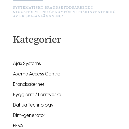
SYSTEMATISKT BRANDSKYDDSARBETE I
STOCKHOLM – NU GENOMFÖR VI RISKINVENTERING
AV ER SBA-ANLÄGGNING!
Kategorier
Ajax Systems
Axema Access Control
Brandsäkerhet
Bygglarm / Larmväska
Dahua Technology
Dim-generator
EEVA