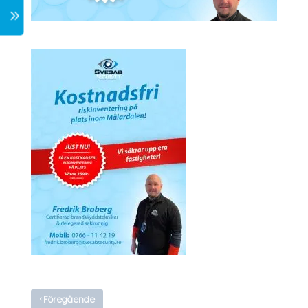
7
‹
Föregående