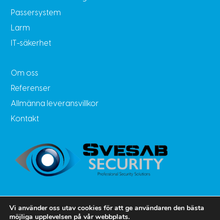
Passersystem
Larm
IT-säkerhet
Om oss
Referenser
Allmänna leveransvillkor
Kontakt
Vi använder oss utav cookies för att ge användaren den bästa
möjliga upplevelsen på vår webbplats.