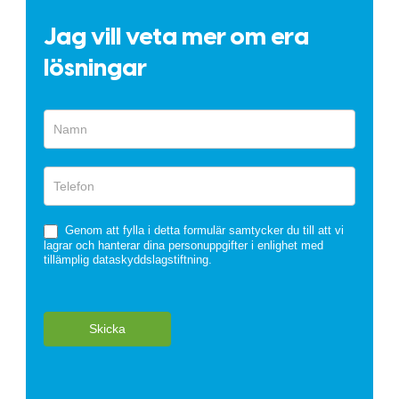
Jag vill veta mer om era
lösningar
Snabbformulär
Genom att fylla i detta formulär samtycker du till att vi
lagrar och hanterar dina personuppgifter i enlighet med
tillämplig dataskyddslagstiftning.
Skicka