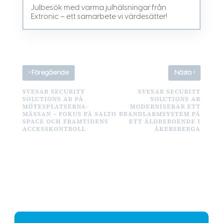
Julbesök med varma julhälsningar från
Extronic – ett samarbete vi värdesätter!
‹
›
Föregående
Nästa
SVESAB SECURITY
SVESAB SECURITY
SOLUTIONS AB PÅ
SOLUTIONS AB
MÖTESPLATSERNA-
MODERNISERAR ETT
MÄSSAN – FOKUS PÅ SALTO
BRANDLARMSYSTEM PÅ
SPACE OCH FRAMTIDENS
ETT ÄLDREBOENDE I
ACCESSKONTROLL
ÅKERSBERGA