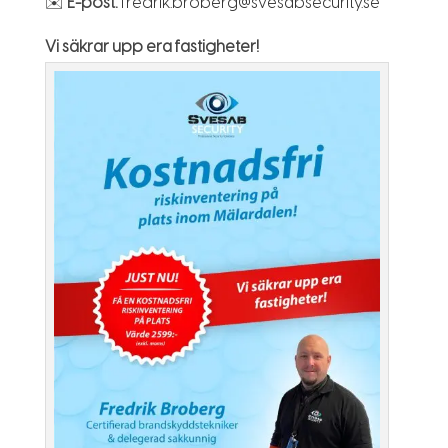
✉️
E-post:
fredrik.broberg@svesabsecurity.se
Vi säkrar upp era fastigheter!