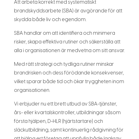
Att arbeta korrekt med systematiskt
brandskyddsarbete (SBA) är avgörande för att
skydda både liv och egendom.
SBA handlar om att identifiera och minimera
risker, skapa effektiva rutiner och säkerställa att
alla i organisationen är medvetna om sitt ansvar.
Med rätt strategi och tydliga rutiner minskar
brandrisken och dess förödande konsekvenser,
vilket sparar både tid och ökar tryggheten inom
organisationen.
Vi erbjuder nu ett brett utbud av SBA-tjänster,
års- eller kvartalskontroller, utbildningar såsom
första hjälpen, D-HLR (hjärtstartare) och
släckutbildning, samt kontinuerlig rådgivning för
att hjälpa ert företag att uppfylla både lagkrav