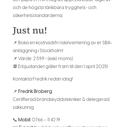
och de högsta tänkbara trygghets- och
säkerhetsstandarderna.
Just nu!
📌 Boka en kostnadsfri riskinventering av er SBA-
anläggning i Stockholm!
📌 Värde: 2 599:- (exkl. moms)
📆 Erbjudandet gäller fram till den 1 april 2025!
Kontakta Fredrik redan idag!
📌
Fredrik Broberg
Certifierad brandskyddstekniker & delegerad
sakkunnig
📞
Mobil:
0766 – 11 42 19