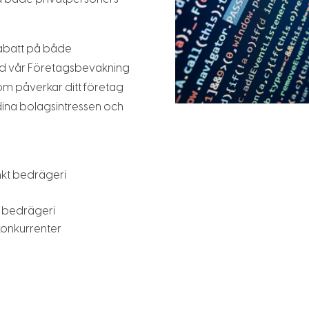
rabatt på både
d vår Företagsbevakning
 som påverkar ditt företag
 dina bolagsintressen och
kt bedrägeri
d bedrägeri
konkurrenter