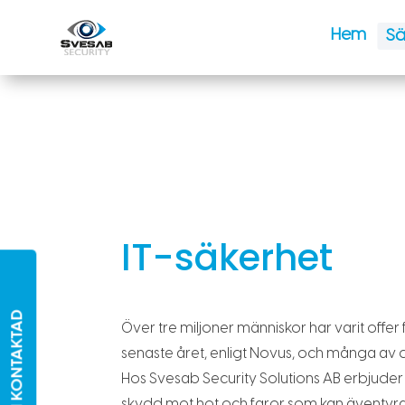
Hem
Sä
IT-säkerhet
BLI KONTAKTAD
Över tre miljoner människor har varit offe
senaste året, enligt Novus, och många av d
Hos Svesab Security Solutions AB erbjuder
skydd mot hot och faror som kan äventyr