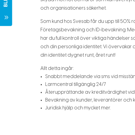
och organisationers säkerhet.
7
Som kund hos Svesab får du upp till 50% 
Företagsbevakning och ID-bevakning. Me
har du full kontroll över viktiga händelser
och din personliga identitet. Vi övervakar
din identitet dygnet runt, året runt!
Allt detta ingår:
Snabbt meddelande via sms vid misstän
Larmcentral tillgänglig 24/7
Återupprättande av kreditvärdighet vi
Bevakning av kunder, leverantörer och 
Juridisk hjälp och mycket mer.