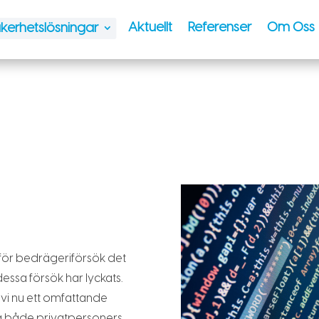
Aktuellt
Referenser
Om Oss
kerhetslösningar
r för bedrägeriförsök det
essa försök har lyckats.
 vi nu ett omfattande
a både privatpersoners