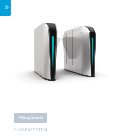
7
‹
Föregående
PASSERSYSTEM