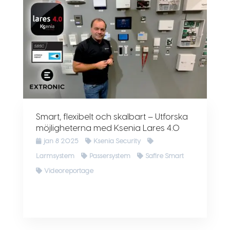
Smart, flexibelt och skalbart – Utforska
möjligheterna med Ksenia Lares 4.0
jan 8 2025
Ksenia Security
Larmsystem
Passersystem
Safire Smart
Videoreportage