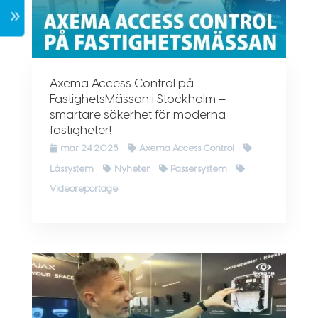
7
Axema Access Control på
FastighetsMässan i Stockholm –
smartare säkerhet för moderna
fastigheter!
mar 24 2025
Axema Access Control
Låssystem
Nyheter
Passersystem
Videoreportage