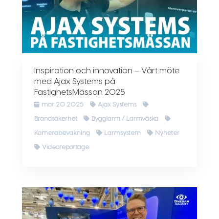
Inspiration och innovation – Vårt möte
med Ajax Systems på
FastighetsMässan 2025
mar 20 2025
Ajax Systems
Brandsäkerhet
Bygglarm / Larmväska
Kamerabevakning
Larmsystem
Nyheter
Videoreportage