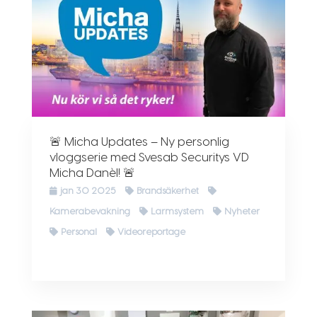
🚨 Micha Updates – Ny personlig
vloggserie med Svesab Securitys VD
Micha Danèl! 🚨
jan 30 2025
Brandsäkerhet
Kamerabevakning
Larmsystem
Nyheter
Personal
Videoreportage