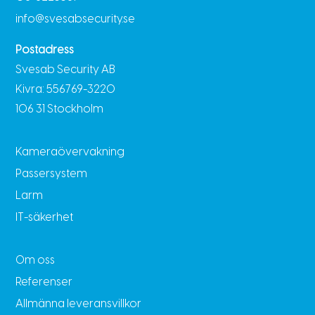
info@svesabsecurity.se
Postadress
Svesab Security AB
Kivra: 556769-3220
106 31 Stockholm
Kameraövervakning
Passersystem
Larm
IT-säkerhet
Om oss
Referenser
Allmänna leveransvillkor