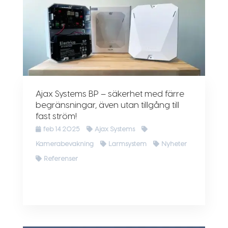
Ajax Systems BP – säkerhet med färre
begränsningar, även utan tillgång till
fast ström!
feb 14 2025
Ajax Systems
Kamerabevakning
Larmsystem
Nyheter
Referenser