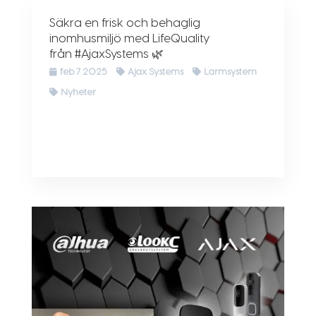
Säkra en frisk och behaglig
inomhusmiljö med LifeQuality
från #AjaxSystems 🌿
feb 7 2025
Ajax Systems
Larmsystem
Nyheter