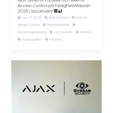
Ajax Systems, Parakey och Axema
Access Control på FastighetsMässan
2025 i Stockholm! 🏢🔐
mar 13 2025
Ajax Systems
Axema
Access Control
Brandsäkerhet
Kamerabevakning
Larmsystem
Parakey
Passersystem
Personal