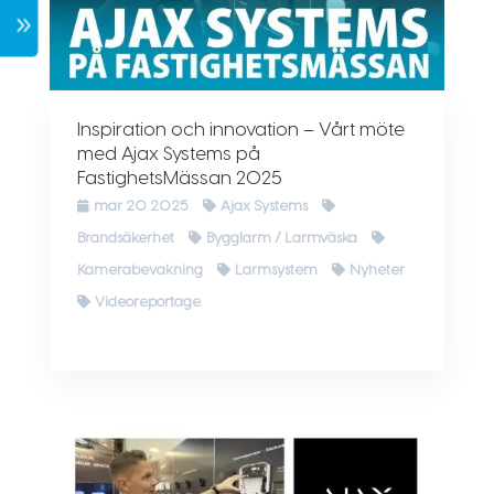
7
Inspiration och innovation – Vårt möte
med Ajax Systems på
FastighetsMässan 2025
mar 20 2025
Ajax Systems
Brandsäkerhet
Bygglarm / Larmväska
Kamerabevakning
Larmsystem
Nyheter
Videoreportage