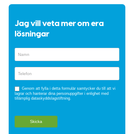
Jag vill veta mer om era
lösningar
Snabbformulär
Genom att fylla i detta formulär samtycker du till att vi
lagrar och hanterar dina personuppgifter i enlighet med
tillämplig dataskyddslagstiftning.
Skicka