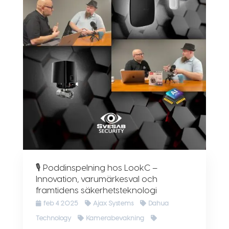
🎙 Poddinspelning hos LookC –
Innovation, varumärkesval och
framtidens säkerhetsteknologi
feb 4 2025
Ajax Systems
Dahua
Technology
Kamerabevakning