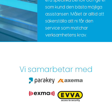
era specifika behov och ge er
som kund den bästa möjliga
assistansen. Målet är alltid att
säkerställa att ni får den
service som matchar
verksamhetens krav.
Vi samarbetar med