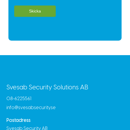
Skicka
Svesab Security Solutions AB
08-6225561
info@svesabsecurity.se
Postadress
Svesab Security AB