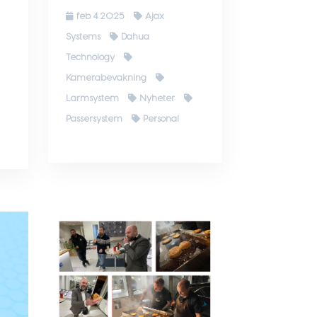
feb 4 2025
Ajax
Systems
Dahua
Technology
Kamerabevakning
Larmsystem
Nyheter
Passersystem
Personal