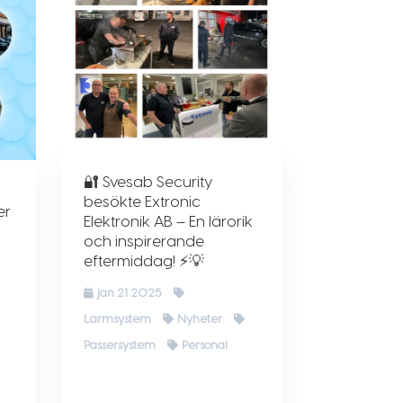
🔐 Svesab Security
besökte Extronic
er
Elektronik AB – En lärorik
och inspirerande
eftermiddag! ⚡💡
jan 21 2025
Larmsystem
Nyheter
Passersystem
Personal