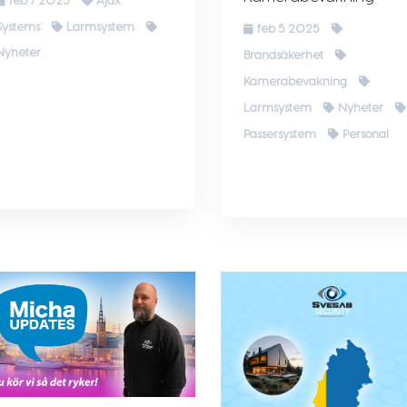
feb 7 2025
Ajax
Systems
Larmsystem
feb 5 2025
Nyheter
Brandsäkerhet
Kamerabevakning
Larmsystem
Nyheter
Passersystem
Personal