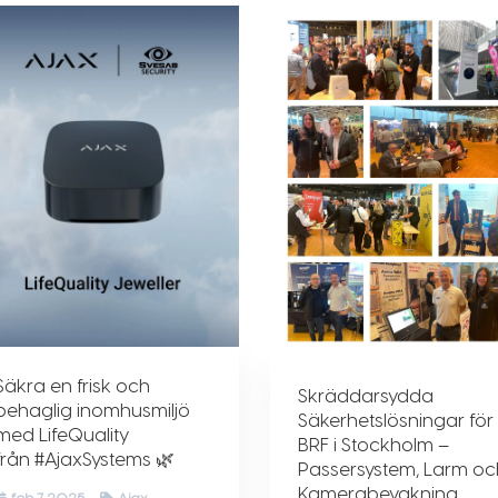
Säkra en frisk och
Skräddarsydda
behaglig inomhusmiljö
Säkerhetslösningar för
med LifeQuality
BRF i Stockholm –
från #AjaxSystems 🌿
Passersystem, Larm oc
Kamerabevakning