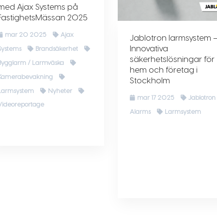
med Ajax Systems på
FastighetsMässan 2025
mar 20 2025
Ajax
Jablotron larmsystem 
Innovativa
Systems
Brandsäkerhet
säkerhetslösningar för
Bygglarm / Larmväska
hem och företag i
Kamerabevakning
Stockholm
Larmsystem
Nyheter
mar 17 2025
Jablotron
Videoreportage
Alarms
Larmsystem