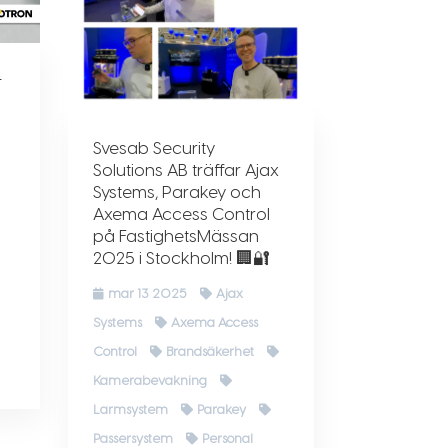
–
Svesab Security
Solutions AB träffar Ajax
Systems, Parakey och
Axema Access Control
på FastighetsMässan
2025 i Stockholm! 🏢🔐
mar 13 2025
Ajax
Systems
Axema Access
Control
Brandsäkerhet
Kamerabevakning
Larmsystem
Parakey
Passersystem
Personal