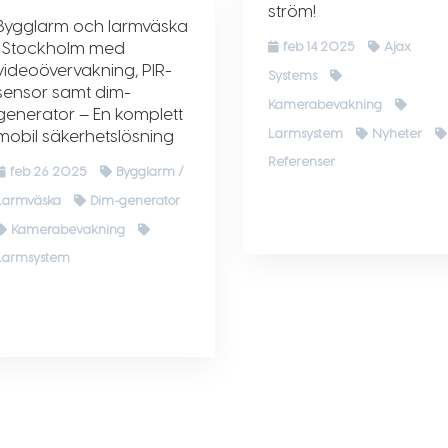
ström!
Bygglarm och larmväska
i Stockholm med
feb 14 2025
Ajax
videoövervakning, PIR-
Systems
sensor samt dim-
Kamerabevakning
generator – En komplett
mobil säkerhetslösning
Larmsystem
Nyheter
Referenser
feb 26 2025
Bygglarm /
Larmväska
Dim-generator
Kamerabevakning
Larmsystem