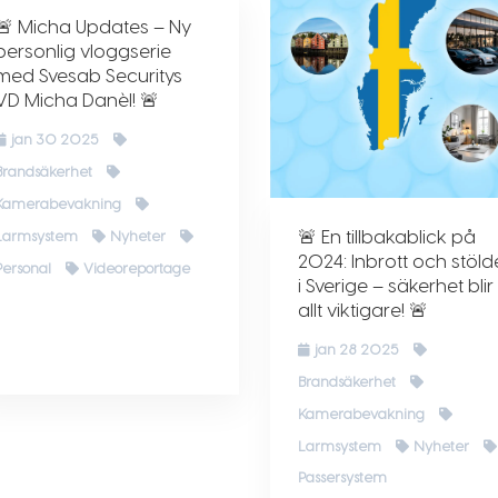
🚨 Micha Updates – Ny
personlig vloggserie
med Svesab Securitys
VD Micha Danèl! 🚨
jan 30 2025
Brandsäkerhet
Kamerabevakning
🚨 En tillbakablick på
Larmsystem
Nyheter
2024: Inbrott och stöld
Personal
Videoreportage
i Sverige – säkerhet blir
allt viktigare! 🚨
jan 28 2025
Brandsäkerhet
Kamerabevakning
Larmsystem
Nyheter
Passersystem