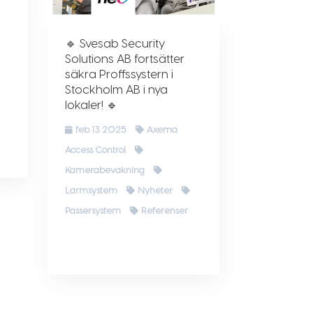
🔹 Svesab Security
Solutions AB fortsätter
säkra Proffssystern i
Stockholm AB i nya
lokaler! 🔹
feb 13 2025
Axema
Access Control
Kamerabevakning
Larmsystem
Nyheter
Passersystem
Referenser