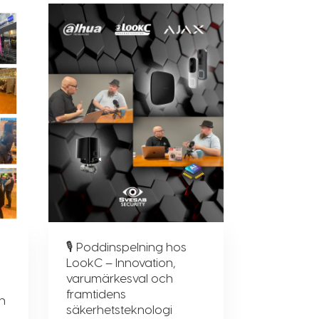
🎙 Poddinspelning hos
LookC – Innovation,
varumärkesval och
framtidens
h
säkerhetsteknologi