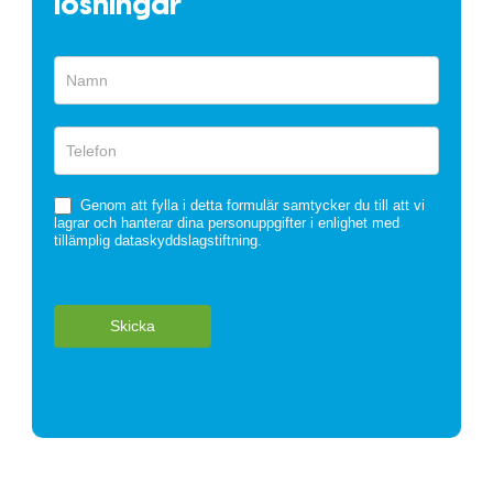
lösningar
Snabbformulär
Genom att fylla i detta formulär samtycker du till att vi
lagrar och hanterar dina personuppgifter i enlighet med
tillämplig dataskyddslagstiftning.
Skicka