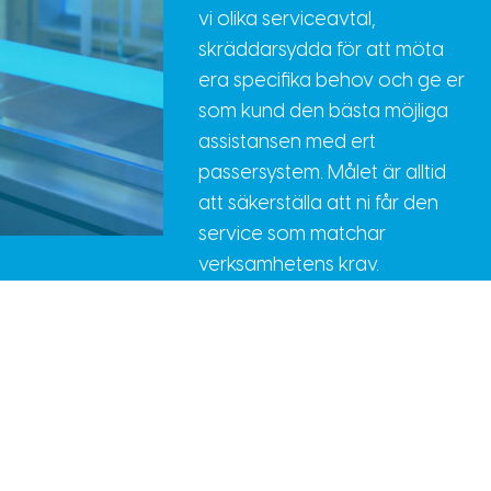
vi olika serviceavtal,
skräddarsydda för att möta
era specifika behov och ge er
som kund den bästa möjliga
assistansen med ert
passersystem. Målet är alltid
att säkerställa att ni får den
service som matchar
verksamhetens krav.