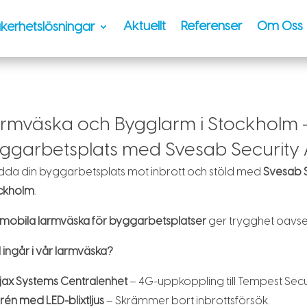
Aktuellt
Referenser
Om Oss
kerhetslösningar
rmväska och Bygglarm i Stockholm 
ggarbetsplats med Svesab Security
dda din byggarbetsplats mot inbrott och stöld med
Svesab S
ckholm
.
mobila larmväska för byggarbetsplatser
ger trygghet oavsett
ingår i vår larmväska?
jax Systems Centralenhet
– 4G-uppkoppling till Tempest Secur
irén med LED-blixtljus
– Skrämmer bort inbrottsförsök.