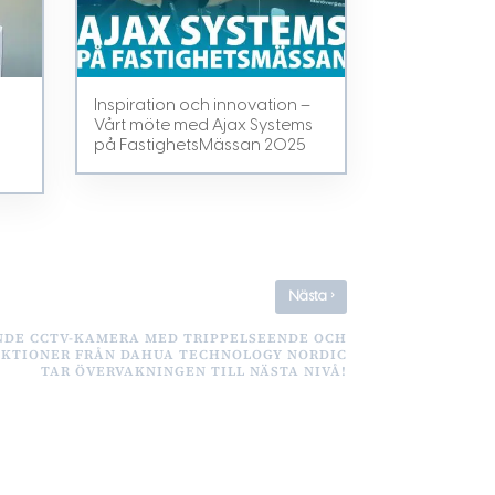
t
Inspiration och innovation –
Vårt möte med Ajax Systems
på FastighetsMässan 2025
›
Nästa
DE CCTV-KAMERA MED TRIPPELSEENDE OCH
NKTIONER FRÅN DAHUA TECHNOLOGY NORDIC
TAR ÖVERVAKNINGEN TILL NÄSTA NIVÅ!