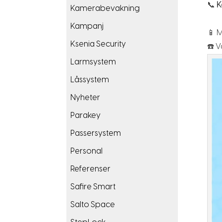
📞
K
Kamerabevakning
Kampanj
📱 M
Ksenia Security
☎️ V
Larmsystem
Låssystem
Nyheter
Parakey
Passersystem
Personal
Referenser
Safire Smart
Salto Space