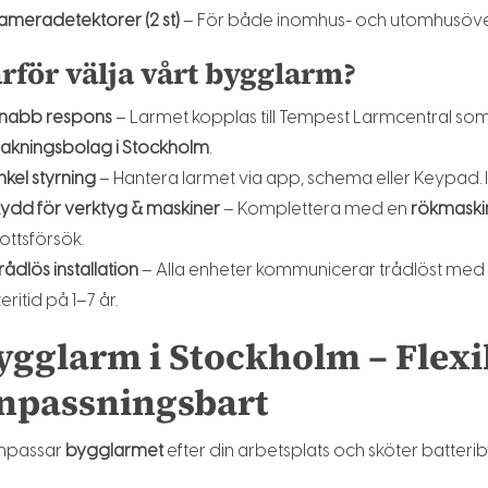
ameradetektorer (2 st)
– För både inomhus- och utomhusöve
rför välja vårt bygglarm?
nabb respons
– Larmet kopplas till Tempest Larmcentral 
akningsbolag i Stockholm
.
nkel styrning
– Hantera larmet via app, schema eller Keypad.
ydd för verktyg & maskiner
– Komplettera med en
rökmaski
ottsförsök.
rådlös installation
– Alla enheter kommunicerar trådlöst med 
eritid på 1–7 år.
ygglarm i Stockholm – Flexi
npassningsbart
anpassar
bygglarmet
efter din arbetsplats och sköter batteri