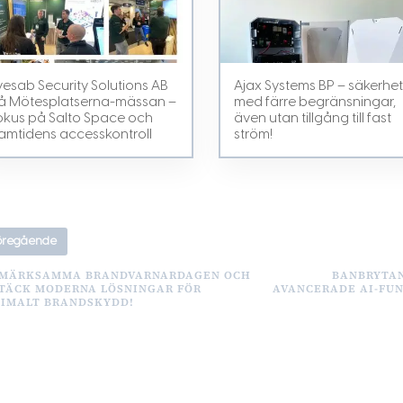
vesab Security Solutions AB
Ajax Systems BP – säkerhe
å Mötesplatserna-mässan –
med färre begränsningar,
okus på Salto Space och
även utan tillgång till fast
ramtidens accesskontroll
ström!
öregående
MÄRKSAMMA BRANDVARNARDAGEN OCH
BANBRYTAN
TÄCK MODERNA LÖSNINGAR FÖR
AVANCERADE AI-FU
IMALT BRANDSKYDD!