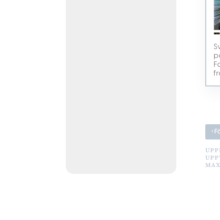
S
p
F
f
‹
F
UPP
UPP
MAX