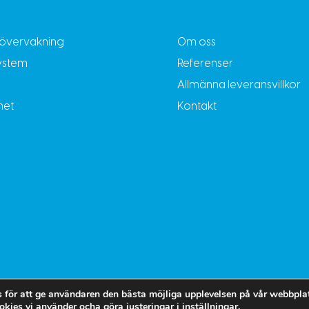
övervakning
Om oss
ystem
Referenser
Allmänna leveransvillkor
het
Kontakt
 för att ge användaren den bästa möjliga upplevelsen på vår webbplat
kies vi använder ocha göra justeringar i
inställningar
.