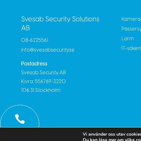
Svesab Security Solutions
Kamera
AB
Passers
Larm
08-6225561
IT-säker
info@svesabsecurity.se
Postadress
Svesab Security AB
Kivra: 556769-3220
106 31 Stockholm

Ring oss
Vi använder oss utav cookies
Du kan läsa mer om vilka coo