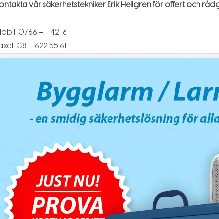
ontakta vår säkerhetstekniker Erik Hellgren för offert och rådg
obil: 0766 – 11 42 16
äxel: 08 – 622 55 61