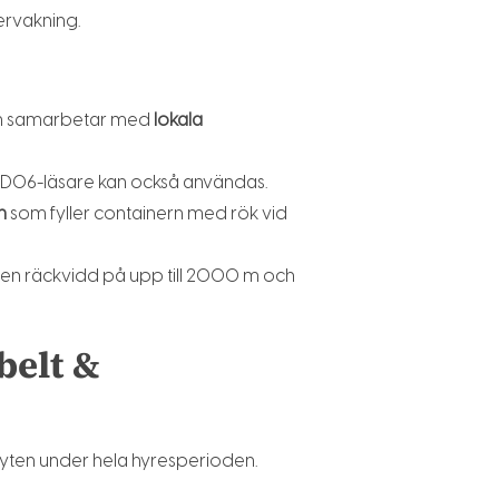
rvakning.
som samarbetar med
lokala
 ID06-läsare kan också användas.
n
som fyller containern med rök vid
en räckvidd på upp till 2000 m och
belt &
byten under hela hyresperioden.