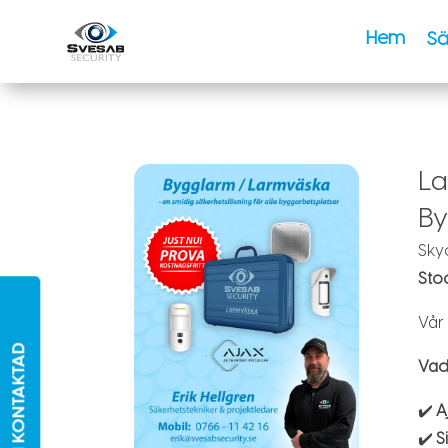
Hem
Sä
La
By
Sky
Sto
Vår
BLI KONTAKTAD
Vad 
✔️
A
✔️
S