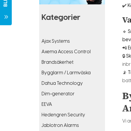
✔️
K
7
Kategorier
Va
🔹
S
bev
Ajax Systems
📲
E
Axema Access Control
🔒
Sk
Brandsäkerhet
inbr
📡
T
Bygglarm / Larmväska
batt
Dahua Technology
B
Dim-generator
A
EEVA
Hedengren Security
Vi 
Jablotron Alarms