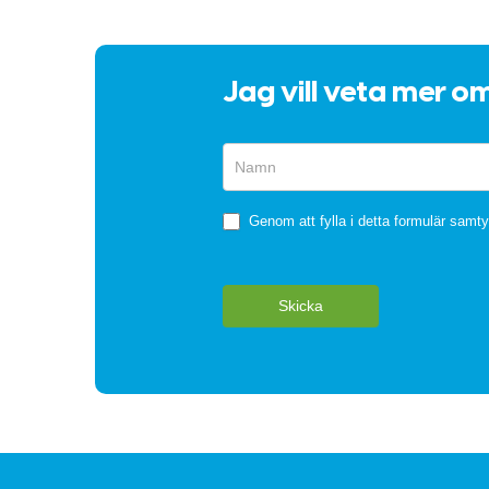
Jag vill veta mer o
Snabbformulär
Genom att fylla i detta formulär samtyc
Skicka