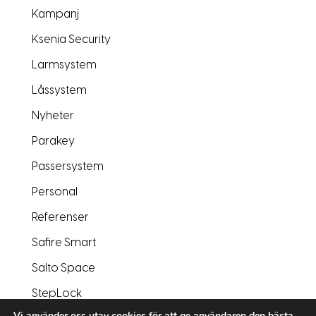
Kampanj
Ksenia Security
Larmsystem
Låssystem
Nyheter
Parakey
Passersystem
Personal
Referenser
Safire Smart
Salto Space
StepLock
Vi använder oss utav cookies för att ge användaren den bästa