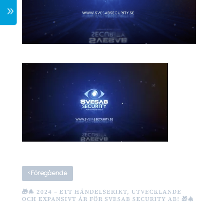
7
‹
Föregående
🎁🎄 2024 – ETT HÄNDELSERIKT, UTVECKLANDE
OCH EXPANSIVT ÅR FÖR SVESAB SECURITY AB! 🎁🎄