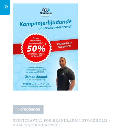
7
‹
Föregående
SERVICEAVTAL FÖR BRANDLARM I STOCKHOLM –
KAMPANJERBJUDANDE!