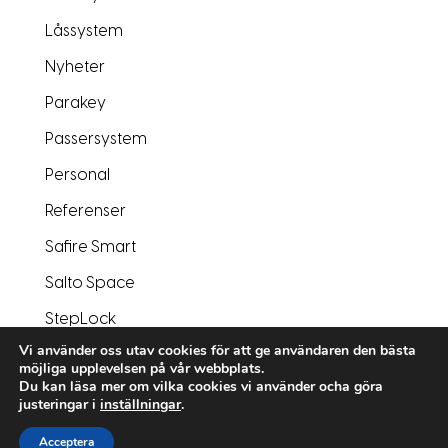
Låssystem
Nyheter
Parakey
Passersystem
Personal
Referenser
Safire Smart
Salto Space
StepLock
Vi använder oss utav cookies för att ge användaren den bästa
Varumärken
möjliga upplevelsen på vår webbplats.
Du kan läsa mer om vilka cookies vi använder ocha göra
Videoreportage

justeringar i
inställningar
.
Ring oss
Acceptera