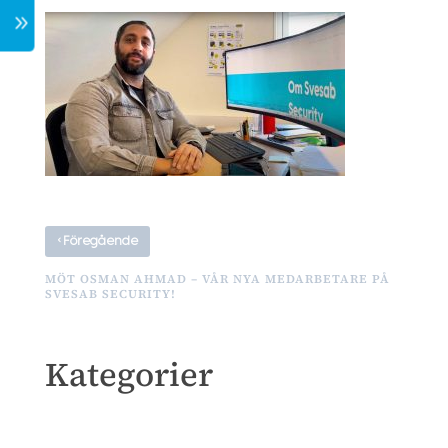
7
‹
Föregående
MÖT OSMAN AHMAD – VÅR NYA MEDARBETARE PÅ
SVESAB SECURITY!
Kategorier