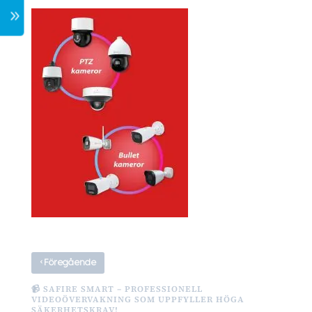
7
‹
Föregående
📹 SAFIRE SMART – PROFESSIONELL
VIDEOÖVERVAKNING SOM UPPFYLLER HÖGA
SÄKERHETSKRAV!