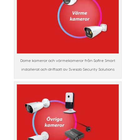
Dome kameror och värmekameror från Safire Smart
installerat och driftsatt av Svesab Security Solutions