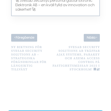
🚀 Svesab Securitys personal gästar Extronic
Elektronik AB – en kväll fylld av innovation och
säkerhet! 🚀
‹
›
Föregående
Nästa
NY RIKTNING FÖR
SVESAB SECURITY
SVESAB SECURITY
SOLUTIONS AB TRÄFFAR
SOLUTIONS AB –
AJAX SYSTEMS, PARAKEY
STRATEGISKA
OCH AXEMA ACCESS
FÖRÄNDRINGAR FÖR
CONTROL PÅ
LÅNGSIKTIG
FASTIGHETSMÄSSAN 2025 I
TILLVÄXT
STOCKHOLM! 🏢🔐