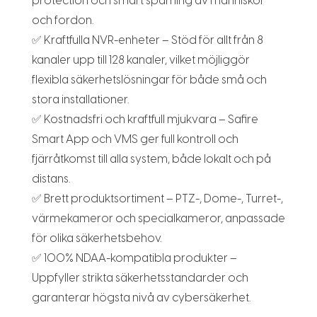
protection och smart spårning av människor
och fordon.
✅ Kraftfulla NVR-enheter – Stöd för allt från 8
kanaler upp till 128 kanaler, vilket möjliggör
flexibla säkerhetslösningar för både små och
stora installationer.
✅ Kostnadsfri och kraftfull mjukvara – Safire
Smart App och VMS ger full kontroll och
fjärråtkomst till alla system, både lokalt och på
distans.
✅ Brett produktsortiment – PTZ-, Dome-, Turret-,
värmekameror och specialkameror, anpassade
för olika säkerhetsbehov.
✅ 100% NDAA-kompatibla produkter –
Uppfyller strikta säkerhetsstandarder och
garanterar högsta nivå av cybersäkerhet.