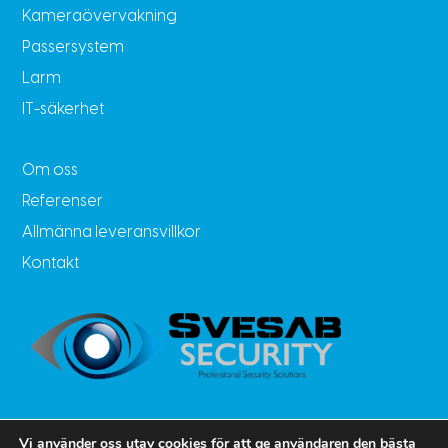
Kameraövervakning
Passersystem
Larm
IT-säkerhet
Om oss
Referenser
Allmänna leveransvillkor
Kontakt
Vi använder oss utav cookies för att ge användaren den bästa