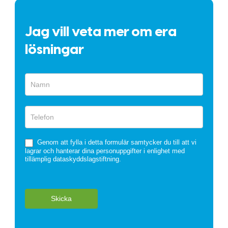
Jag vill veta mer om era
lösningar
Snabbformulär
Genom att fylla i detta formulär samtycker du till att vi
lagrar och hanterar dina personuppgifter i enlighet med
tillämplig dataskyddslagstiftning.
Skicka