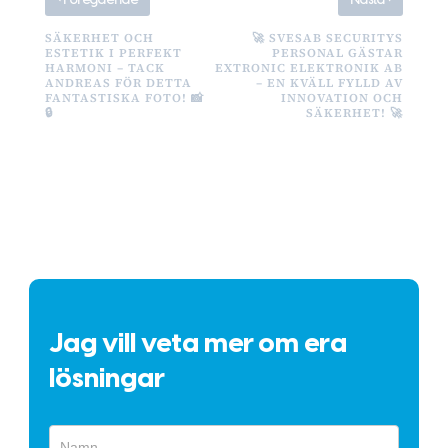
Föregående
Nästa
SÄKERHET OCH
🚀 SVESAB SECURITYS
ESTETIK I PERFEKT
PERSONAL GÄSTAR
HARMONI – TACK
EXTRONIC ELEKTRONIK AB
ANDREAS FÖR DETTA
– EN KVÄLL FYLLD AV
FANTASTISKA FOTO! 📸
INNOVATION OCH
🔒
SÄKERHET! 🚀
Jag vill veta mer om era
lösningar
Snabbformulär