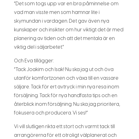
”Det som togs upp var en bra påminnelse om
vad man visste men som hamnar lite i
skymundan i vardagen. Det gav även nya
kunskaper och insikter om hur viktigt det är med
planering av tiden och att det mentala är en
viktig del i säljarbetet.”
Och Eva tillägger:
”Tack Joakim och Isak! Nu ska jag ut och öva
utanför komfortzonen och växa till en vassare
säljare. Tack för ert avtryck i min nya resa inom
försäljning. Tack för nya handfasta tips och en
återblick inom försäljning. Nu ska jag prioritera,
fokusera och producera. Vi ses!”
Vi vill slutligen rikta ett stort och varmt tack till
arrangörerna för ett otroligt välplanerat och