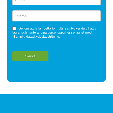
Genom att fylla i detta formulär samtycker du till att vi
lagrar och hanterar dina personuppgifter i enlighet med
tillämplig dataskyddslagstiftning.
Skicka