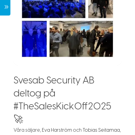
7
Svesab Security AB
deltog på
#TheSalesKickOff2025
🚀
Våra säljare,
Eva Harström
och
Tobias Seitamaa
,