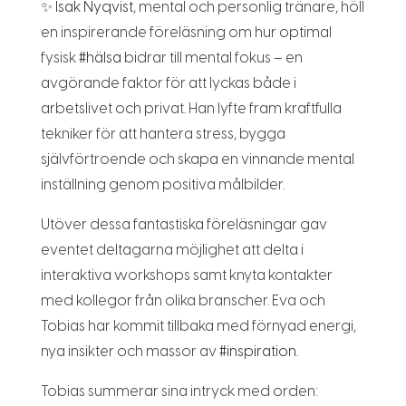
✨
Isak Nyqvist
, mental och personlig tränare, höll
en inspirerande föreläsning om hur optimal
fysisk
#
hälsa
bidrar till mental fokus – en
avgörande faktor för att lyckas både i
arbetslivet och privat. Han lyfte fram kraftfulla
tekniker för att hantera stress, bygga
självförtroende och skapa en vinnande mental
inställning genom positiva målbilder.
Utöver dessa fantastiska föreläsningar gav
eventet deltagarna möjlighet att delta i
interaktiva workshops samt knyta kontakter
med kollegor från olika branscher. Eva och
Tobias har kommit tillbaka med förnyad energi,
nya insikter och massor av
#
inspiration
.
Tobias summerar sina intryck med orden: