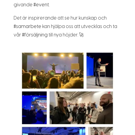
givande
#
event
.
Det är inspirerande att se hur kunskap och
#
samarbete
kan hjälpa oss att utvecklas och ta
vår
#
försäljning
till nya höjder. 🚀