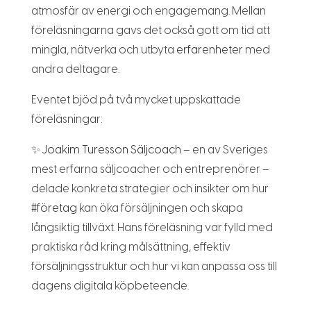
atmosfär av energi och engagemang. Mellan
föreläsningarna gavs det också gott om tid att
mingla, nätverka och utbyta
erfarenheter
med
andra deltagare.
Eventet bjöd på två mycket uppskattade
föreläsningar:
✨
Joakim Turesson Säljcoach
– en av Sveriges
mest erfarna säljcoacher och entreprenörer –
delade konkreta strategier och insikter om hur
#
företag
kan öka försäljningen och skapa
långsiktig tillväxt. Hans föreläsning var fylld med
praktiska råd kring målsättning, effektiv
försäljningsstruktur och hur vi kan anpassa oss till
dagens digitala köpbeteende.