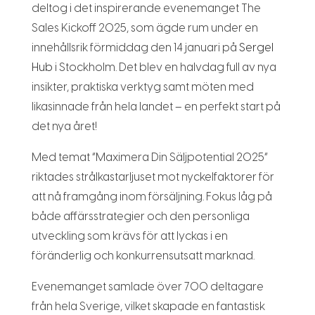
deltog i det inspirerande evenemanget The
Sales Kickoff 2025, som ägde rum under en
innehållsrik förmiddag den 14 januari på
Sergel
Hub
i Stockholm. Det blev en halvdag full av nya
insikter, praktiska verktyg samt möten med
likasinnade från hela landet – en perfekt start på
det nya året!
Med temat ”Maximera Din Säljpotential 2025”
riktades strålkastarljuset mot nyckelfaktorer för
att nå framgång inom försäljning. Fokus låg på
både affärsstrategier och den personliga
utveckling som krävs för att lyckas i en
föränderlig och konkurrensutsatt marknad.
Evenemanget samlade över 700 deltagare
från hela Sverige, vilket skapade en fantastisk