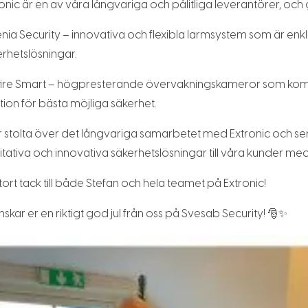
onic är en av våra långvariga och pålitliga leverantörer, o
enia Security – innovativa och flexibla larmsystem som är en
rhetslösningar.
afire Smart – högpresterande övervakningskameror som komb
tion för bästa möjliga säkerhet.
r stolta över det långvariga samarbetet med Extronic och ser
itativa och innovativa säkerhetslösningar till våra kunder me
stort tack till både Stefan och hela teamet på Extronic!
nskar er en riktigt god jul från oss på Svesab Security! 🎅✨