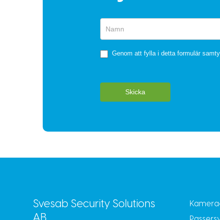
Snabbformulär
Genom att fylla i detta formulär samtyc
Skicka
Svesab Security Solutions
Kamera
AB
Passers