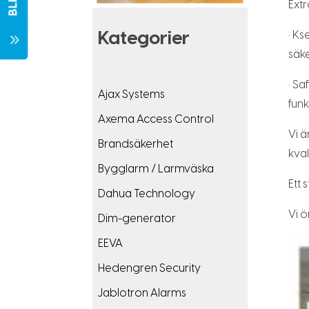
Extr
Kategorier
• Ks
7
säke
• S
Ajax Systems
funk
Axema Access Control
Vi ä
Brandsäkerhet
kval
Bygglarm / Larmväska
Ett 
Dahua Technology
Vi ö
Dim-generator
EEVA
Hedengren Security
Jablotron Alarms