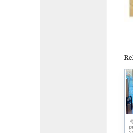
Re

p
S