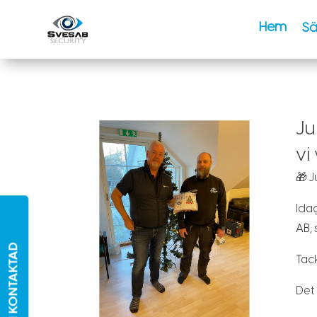
Hem
Sä
Ju
vi
🎁 J
Idag
AB
,
BLI KONTAKTAD
Tack
Det 