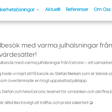
Aktuellt
Referenser
Om Oss
kerhetslösningar
lbesök med varma julhälsningar från
 värdesätter!
ulbesök med varma julhälsningar från Extronic – ett samarbet
 hade vi nöjet att få besök av
Stefan Nielsen
som är teknisk s
 som överlämnade en högt uppskattad julklapp.
 Stefan och hela Extronic teamet för omtanken och det fina 
är alltid lika trevligt att träffas och prata säkerhet! 🤝