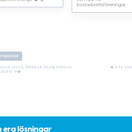
bostadsrättsföreningar
öregående
 GLAD LUCIA ÖNSKAR TEAM SVESAB
🎄 ETT VA
URITY! ✨🎄
m era lösningar