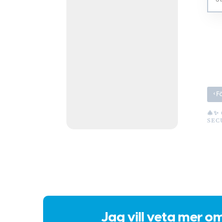
‹
F
🎄✨
SEC
Jag vill veta mer o