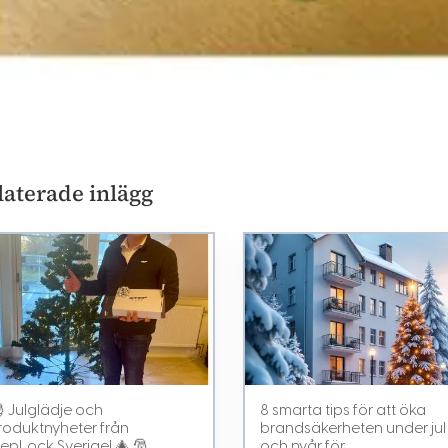
laterade inlägg
 Julglädje och
8 smarta tips för att öka
roduktnyheter från
brandsäkerheten under jul
tepLock Sverige! 🎄 🎅
och nyår för