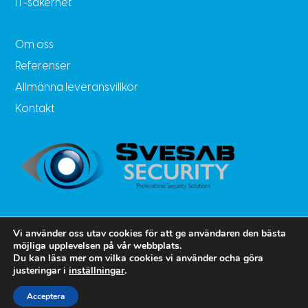
IT-säkerhet
Om oss
Referenser
Allmänna leveransvillkor
Kontakt
Vi använder oss utav cookies för att ge användaren den bästa
möjliga upplevelsen på vår webbplats.
Du kan läsa mer om vilka cookies vi använder ocha göra

justeringar i
inställningar
.
Ring oss
Acceptera