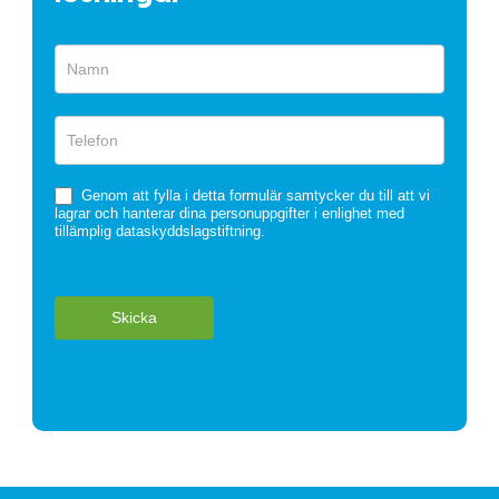
Snabbformulär
Genom att fylla i detta formulär samtycker du till att vi
lagrar och hanterar dina personuppgifter i enlighet med
tillämplig dataskyddslagstiftning.
Skicka