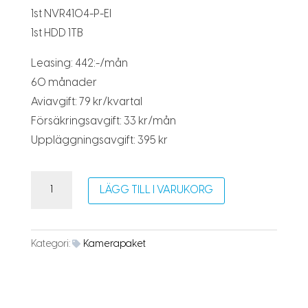
1st NVR4104-P-EI
1st HDD 1TB
Leasing: 442:-/mån
60 månader
Aviavgift: 79 kr/kvartal
Försäkringsavgift: 33 kr/mån
Uppläggningsavgift: 395 kr
Kamerapaket
LÄGG TILL I VARUKORG
Bas
mängd
Kategori:
Kamerapaket