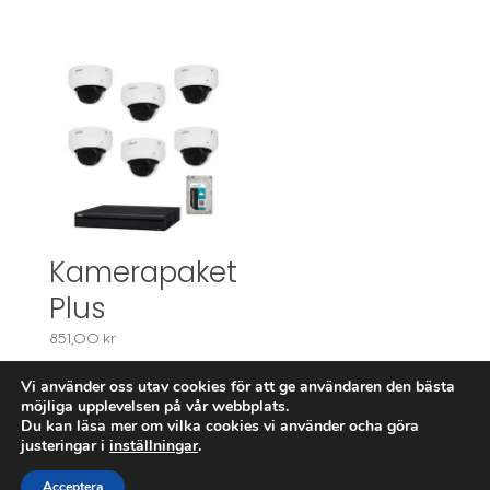
Kamerapaket
Plus
851,00
kr
Vi använder oss utav cookies för att ge användaren den bästa
möjliga upplevelsen på vår webbplats.
Du kan läsa mer om vilka cookies vi använder ocha göra

justeringar i
inställningar
.
Ring oss
Acceptera