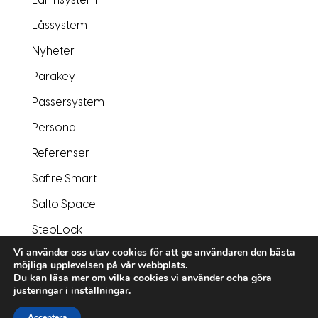
Larmsystem
Låssystem
Nyheter
Parakey
Passersystem
Personal
Referenser
Safire Smart
Salto Space
StepLock
Vi använder oss utav cookies för att ge användaren den bästa
Varumärken
möjliga upplevelsen på vår webbplats.
Du kan läsa mer om vilka cookies vi använder ocha göra
Videoreportage

justeringar i
inställningar
.
Ring oss
Acceptera