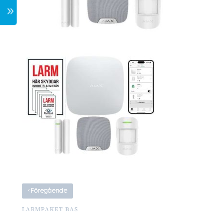
7
‹
Föregående
LARMPAKET BAS