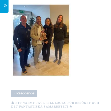
7
‹
Föregående
🎄 ETT VARMT TACK TILL LOOKC FÖR BESÖKET OCH
DET FANTASTISKA SAMARBETET! 🎄