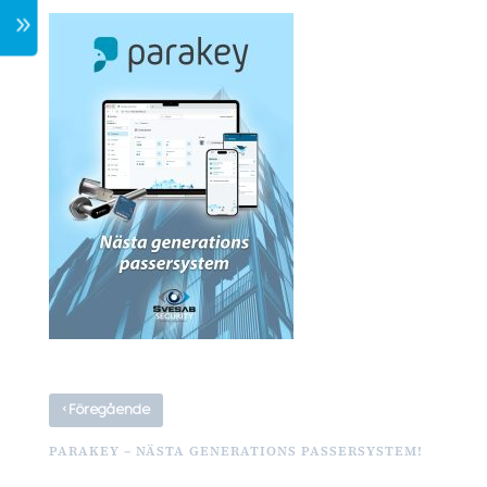
7
‹
Föregående
PARAKEY – NÄSTA GENERATIONS PASSERSYSTEM!