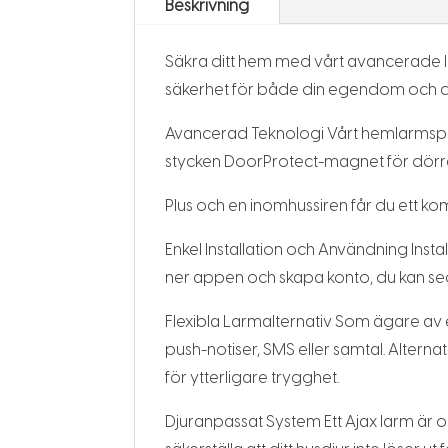
Beskrivning
Säkra ditt hem med vårt avancerade lar
säkerhet för både din egendom och di
Avancerad Teknologi Vårt hemlarmspake
stycken DoorProtect-magnet för dörrar/
Plus och en inomhussiren får du ett kom
Enkel Installation och Användning Ins
ner appen och skapa konto, du kan sed
Flexibla Larmalternativ Som ägare av et
push-notiser, SMS eller samtal. Alterna
för ytterligare trygghet.
Djuranpassat System Ett Ajax larm är o