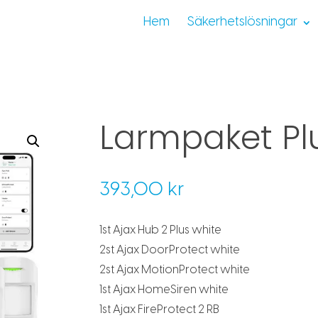
Hem
Säkerhetslösningar
Larmpaket Pl
393,00
kr
1st Ajax Hub 2 Plus white
2st Ajax DoorProtect white
2st Ajax MotionProtect white
1st Ajax HomeSiren white
1st Ajax FireProtect 2 RB