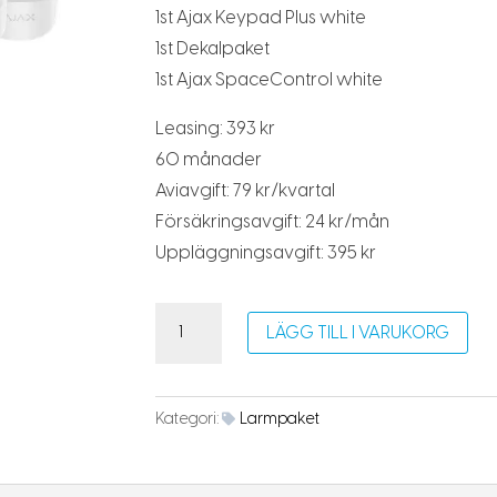
1st Ajax Keypad Plus white
1st Dekalpaket
1st Ajax SpaceControl white
Leasing: 393 kr
60 månader
Aviavgift: 79 kr/kvartal
Försäkringsavgift: 24 kr/mån
Uppläggningsavgift: 395 kr
Larmpaket
LÄGG TILL I VARUKORG
Plus
mängd
Kategori:
Larmpaket