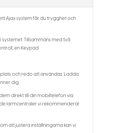
 ett Ajax system får du trygghet och
 i systemet. Tillsammans med två
ontroll, en Keypad
å plats och redo att användas. Ladda
nner dig.
em direkt till din mobiltelefon via
n av de larmcentraler vi rekommenderar
m att justera inställningarna kan vi