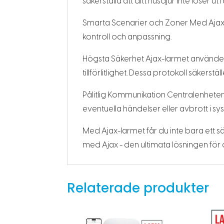
säkerställa att ditt husdjur inte löser ut 
Smarta Scenarier och Zoner Med Ajax-l
kontroll och anpassning.
Högsta Säkerhet Ajax-larmet använder
tillförlitlighet. Dessa protokoll säker
Pålitlig Kommunikation Centralenheten 
eventuella händelser eller avbrott i sy
Med Ajax-larmet får du inte bara ett s
med Ajax - den ultimata lösningen för 
Relaterade produkter