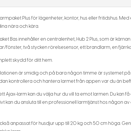
mpaket Plus för lägenheter, kontor, hus eller fritidshus. Med
na nära och kära.
t Bas innehåller en centralenhet, Hub 2 Plus, som är kärnan
fönster, två stycken rörelsesensor, ett brandlarm, en fjärrk
plett skydd för ditt hem.
tallationen är smidig och på bara någon timme är systemet p
an kontrollera och hantera larmet från appen var du än befi
t Ajax-larm kan du välja hur du vill ta emot larmen. Du kan få d
tivt kan du ansluta till en professionell larmtjänst hos någo
ckså anpassat för husdjur upp till 20 kg och 50 cm höga. Geno