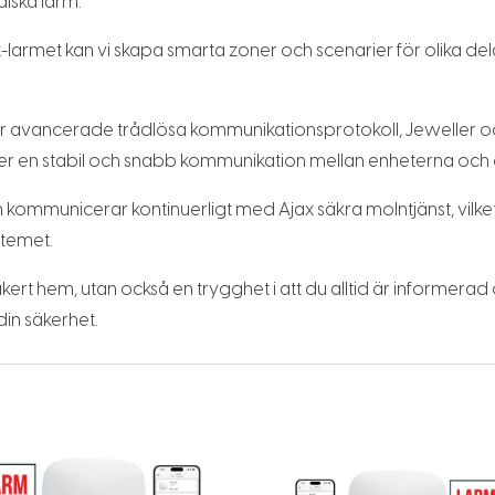
falska larm.
armet kan vi skapa smarta zoner och scenarier för olika delar
 avancerade trådlösa kommunikationsprotokoll, Jeweller oc
ställer en stabil och snabb kommunikation mellan enheterna och
kommunicerar kontinuerligt med Ajax säkra molntjänst, vilket
stemet.
äkert hem, utan också en trygghet i att du alltid är informera
din säkerhet.