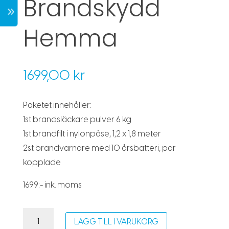
Brandskydd
7
Hemma
1699,00
kr
Paketet innehåller:
1st brandsläckare pulver 6 kg
1st brandfilt i nylonpåse, 1,2 x 1,8 meter
2st brandvarnare med 10 årsbatteri, par
kopplade
1699:- ink. moms
Brandskydd
LÄGG TILL I VARUKORG
Hemma